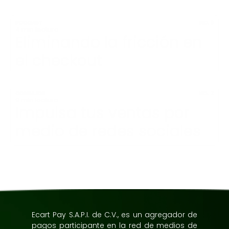
PODCAST
NO. 3
4 min lectura
Eliminando la fricción en 
el checkout
CONSEJOS
NO. 2
9 min lectura
Impulsa tus ventas por 
medio de redes sociales
ES TODO POR AHORA
Ecart Pay S.A.P.I. de C.V., es un agregador de 
pagos participante en la red de medios de 