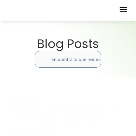
Blog Posts
Encuentra lo que necesitas
ECART PAY EN MEDIOS
NO. 4
1 min lectura
Forbes: La apuesta de un 
procesador de pagos 
mexicano